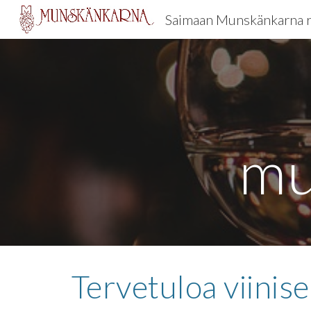
Saimaan Munskänkarna 
Sk
mu
Tervetuloa viinis