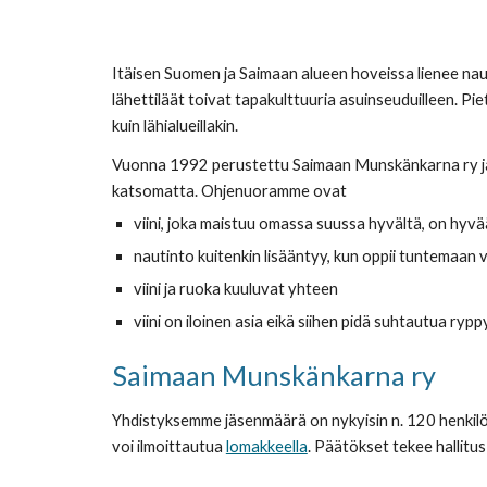
Itäisen Suomen ja Saimaan alueen hoveissa lienee naut
lähettiläät toivat tapakulttuuria asuinseuduilleen. Pi
kuin lähialueillakin.
Vuonna 1992 perustettu Saimaan Munskänkarna ry jatk
katsomatta. Ohjenuoramme ovat
viini, joka maistuu omassa suussa hyvältä, on hyvä
nautinto kuitenkin lisääntyy, kun oppii tuntemaan vi
viini ja ruoka kuuluvat yhteen
viini on iloinen asia eikä siihen pidä suhtautua rypp
Saimaan Munskänkarna ry
Yhdistyksemme jäsenmäärä on nykyisin n. 120 henkilö
voi ilmoittautua
lomakkeella
. Päätökset tekee hallitu