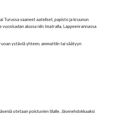
ai Turussa saaneet aateliset, papisto ja kruunun
ime vuosisadan alussa niin Imatralla, Lappeenrannassa
ruoan ystäviä yhteen, ammattiin tai säätyyn
eniä otetaan poistuvien tilalle. Jäsenehdokkaaksi