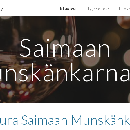
ry
Etusivu
Liity jäseneksi
Tulev
ip to main content
Skip to navigat
Saimaan
nskänkarna
eura Saimaan Munskänka