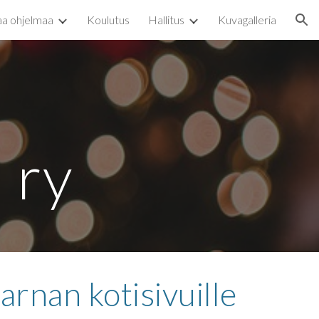
aa ohjelmaa
Koulutus
Hallitus
Kuvagalleria
ion
 ry
rnan kotisivuille