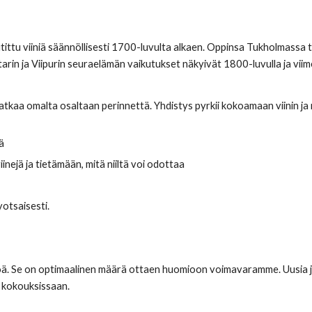
ittu viiniä säännöllisesti 1700-luvulta alkaen. Oppinsa Tukholmassa t
etarin ja Viipurin seuraelämän vaikutukset näkyivät 1800-luvulla ja vi
aa omalta osaltaan perinnettä. Yhdistys pyrkii kokoamaan viinin ja 
ä
inejä ja tietämään, mitä niiltä voi odottaa
yotsaisesti.
ä. Se on optimaalinen määrä ottaen huomioon voimavaramme. Uusia jäs
s kokouksissaan.