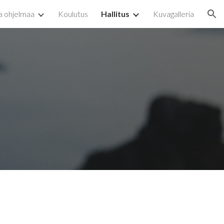
a ohjelmaa
Koulutus
Hallitus
Kuvagalleria
ion