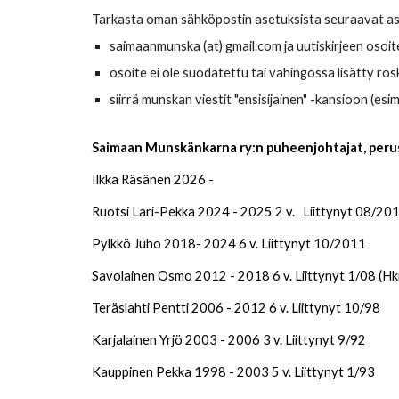
Tarkasta oman sähköpostin asetuksista seuraavat as
saimaanmunska (at) gmail.com ja uutiskirjeen osoi
osoite ei ole suodatettu tai vahingossa lisätty ros
siirrä munskan viestit "ensisijainen" -kansioon (esi
Saimaan Munskänkarna ry:n puheenjohtajat, peru
Ilkka Räsänen 2026 -
Ruotsi Lari-Pekka 2024 - 2025 2 v. Liittynyt 08/20
Pylkkö Juho 2018- 2024 6 v. Liittynyt 10/2011
Savolainen Osmo 2012 - 2018 6 v. Liittynyt 1/08 (Hk
Teräslahti Pentti 2006 - 2012 6 v. Liittynyt 10/98
Karjalainen Yrjö 2003 - 2006 3 v. Liittynyt 9/92
Kauppinen Pekka 1998 - 2003 5 v. Liittynyt 1/93