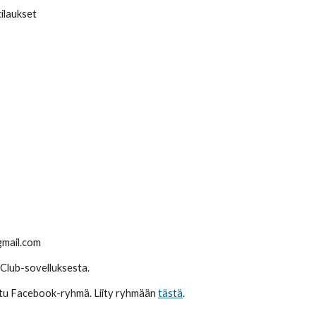
ilaukset
gmail.com
yClub-sovelluksesta.
ttu Facebook-ryhmä. Liity ryhmään
tästä
.