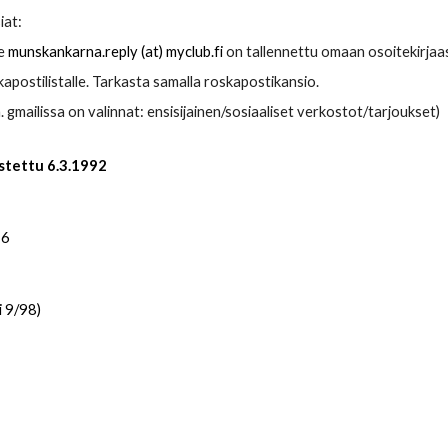
iat:
te
munskankarna.reply (at) myclub.fi
on tallennettu omaan osoitekirjaa
kapostilistalle. Tarkasta samalla roskapostikansio.
m. gmailissa on valinnat: ensisijainen/sosiaaliset verkostot/tarjoukset)
stettu 6.3.1992
16
i 9/98)