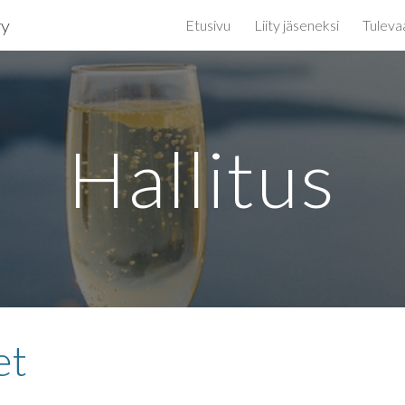
ry
Etusivu
Liity jäseneksi
Tuleva
ip to main content
Skip to navigat
Hallitus
et