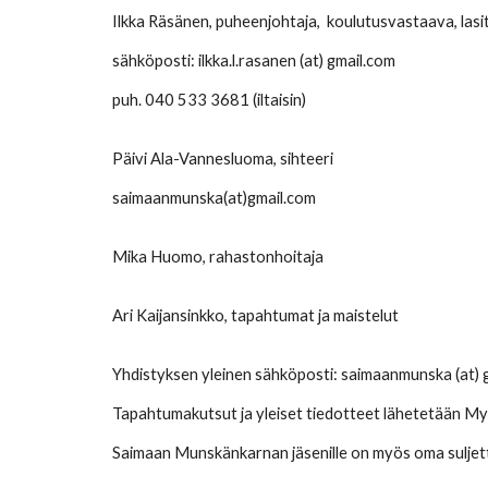
Ilkka Räsänen, puheenjohtaja, koulutusvastaava, lasit
sähköposti:
ilkka.l.rasanen (at) gmail.com
puh. 040 533 3681 (iltaisin)
Päivi Ala-Vannesluoma, sihteeri
saimaanmunska(at)gmail.com
Mika Huomo, rahastonhoitaja
Ari Kaijansinkko, tapahtumat ja maistelut
Yhdistyksen yleinen sähköposti: saimaanmunska (at) 
Tapahtumakutsut ja yleiset tiedotteet lähetetään M
Saimaan Munskänkarnan jäsenille on myös oma sulje